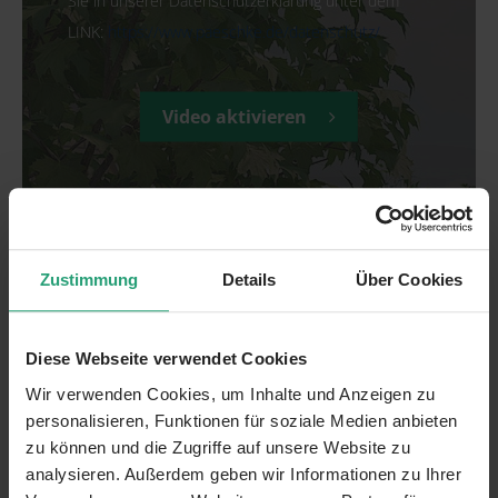
LINK:
https://www.paeschke.de/datenschutz/
Video aktivieren
Zustimmung
Details
Über Cookies
Ausstattung
massive Bauweise
Diese Webseite verwendet Cookies
voll verklinkert
Wir verwenden Cookies, um Inhalte und Anzeigen zu
personalisieren, Funktionen für soziale Medien anbieten
voll unterkellert
zu können und die Zugriffe auf unsere Website zu
analysieren. Außerdem geben wir Informationen zu Ihrer
kontrollierte Wohnraumlüftung mit Wärmerückgewinnung