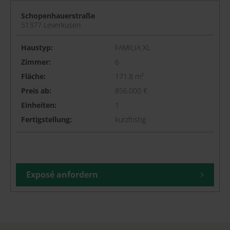
Schopenhauerstraße
51377 Leverkusen
Haustyp:
FAMILIA XL
Zimmer:
6
Fläche:
171.8 m²
Preis ab:
856.000 €
Einheiten:
1
Fertigstellung:
kurzfristig
Exposé anfordern